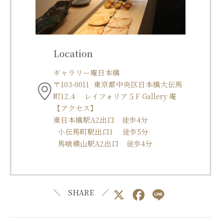
Location
ギャラリー庵日本橋
〒103-0011 東京都中央区日本橋大伝馬
町12₋4 レイフォリア５F Gallery 庵
【アクセス】
東日本橋駅A2出口 徒歩4分
小伝馬町駅出口1 徒歩5分
馬喰横山駅A2出口 徒歩4分
X
F
Li
＼ SHARE ／
a
n