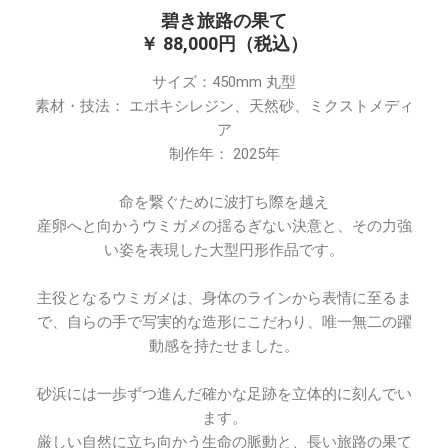
碧き旅路の果て
￥ 88,000円（税込）
サイズ：450mm 丸型
素材・技法： エポキシレジン、天然砂、ミクストメディ
ア
制作年： 2025年
命を繋ぐために波打ち際を越え
産卵へと向かうウミガメの揺るぎない決意と、その力強
い姿を表現した大型円形作品です。
主役となるウミガメは、身体のラインから表情に至るま
で、自らの手で写実的な造形にこだわり、唯一無二の躍
動感を持たせました。
砂浜には一歩ずつ進んだ確かな足跡を立体的に刻んでい
ます。
厳しい自然に立ち向かう生命の脈動と、長い旅路の果て