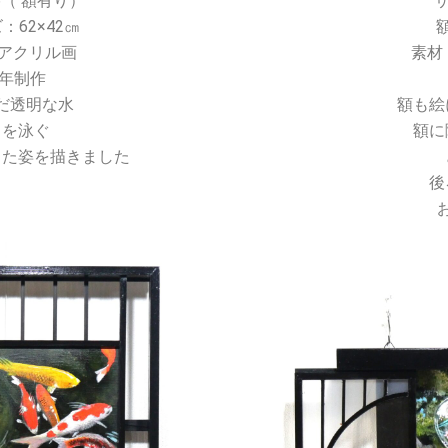
6（ 額有り）
：62×42㎝
 アクリル画
素材
3 年制作
だ透明な水
額も絵
中を泳ぐ
額に
した姿を描きました
後