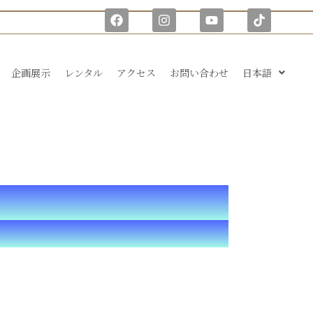
F
I
Y
T
a
n
o
i
c
s
u
k
e
t
t
t
b
a
u
o
企画展示
レンタル
アクセス
お問い合わせ
日本語
o
g
b
k
o
r
e
k
a
m