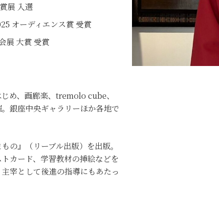
大賞展 入選
2025 オーディエンス賞 受賞
会展 大賞 受賞
、画廊楽、tremolo cube、
催。銀座中央ギャラリーほか各地で
まもの』（リーブル出版）を出版。
ストカード、学習教材の挿絵などを
・主宰として後進の指導にもあたっ