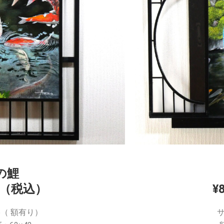
の鯉
00（税込）
¥
6（ 額有り）