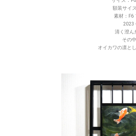
サイズ：F
額装サイズ
素材：F6
202
清く澄ん
その
オイカワの凛と