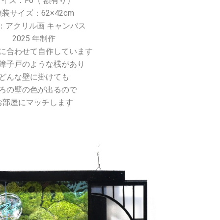
サイズ：F6（ 額有り）
額装サイズ：62×42cm
：アクリル画 キャンバス
2025 年制作
に合わせて自作しています
障子戸のような桟があり
どんな壁に掛けても
ろの壁の色が出るので
お部屋にマッチします