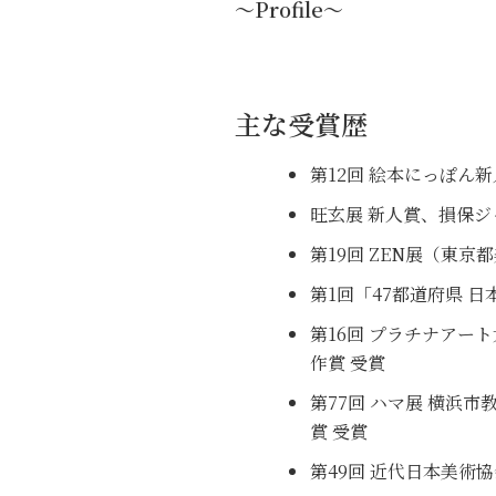
～Profile～
主な受賞歴
第12回 絵本にっぽん新
旺玄展 新人賞、損保ジ
第19回 ZEN展（東京
第1回「47都道府県 
第16回 プラチナアー
作賞 受賞
第77回 ハマ展 横浜
賞 受賞
第49回 近代日本美術協