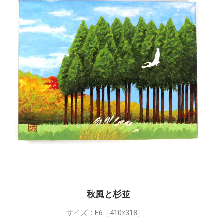
秋風と杉並
サイズ：F6（410×318）