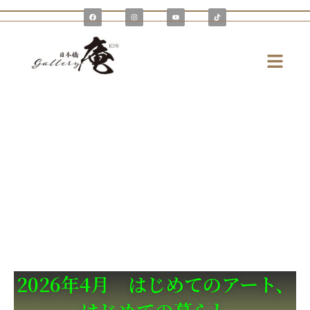
内
F
I
Y
T
a
n
o
i
容
c
s
u
k
e
t
t
t
を
b
a
u
o
o
g
b
k
メ
o
r
e
ス
k
a
ニ
m
キ
ュ
ッ
ー
プ
2026年4月 はじめてのアート、