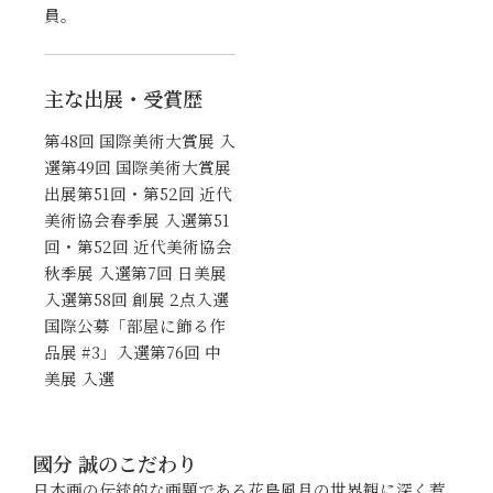
員。
主な出展・受賞歴
第48回 国際美術大賞展 入
選第49回 国際美術大賞展
出展第51回・第52回 近代
美術協会春季展 入選第51
回・第52回 近代美術協会
秋季展 入選第7回 日美展
入選第58回 創展 2点入選
国際公募「部屋に飾る作
品展 #3」入選第76回 中
美展 入選
國分 誠のこだわり
日本画の伝統的な画題である花鳥風月の世界観に深く惹