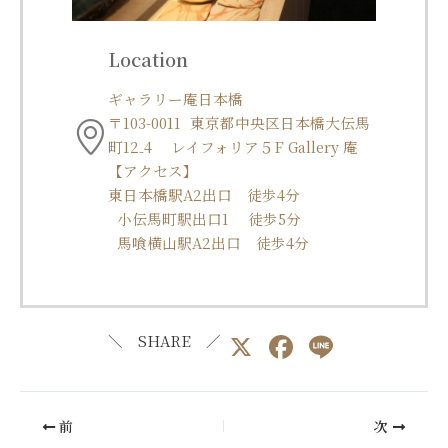
Location
ギャラリー庵日本橋
〒103-0011 東京都中央区日本橋大伝馬
町12₋4 レイフォリア５F Gallery 庵
【アクセス】
東日本橋駅A2出口 徒歩4分
小伝馬町駅出口1 徒歩5分
馬喰横山駅A2出口 徒歩4分
X
F
Li
＼ SHARE ／
a
n
c
e
前
次
e