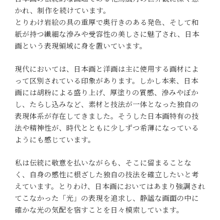
かれ、制作を続けています。
とりわけ岩絵の具の重厚で奥行きのある発色、そして和
紙が持つ繊細な滲みや受容性の美しさに魅了され、日本
画という表現領域に身を置いています。
現代においては、日本画と洋画は主に使用する画材によ
って区別されている印象があります。しかし本来、日本
画には胡粉による盛り上げ、厚塗りの質感、滲みやぼか
し、たらし込みなど、素材と技法が一体となった独自の
表現体系が存在してきました。そうした日本画特有の技
法や精神性が、時代とともに少しずつ希薄になっている
ようにも感じています。
私は伝統に敬意を払いながらも、そこに留まることな
く、自身の感性に根ざした独自の技法を確立したいと考
えています。とりわけ、日本画においてはあまり強調され
てこなかった「光」の表現を追求し、静謐な画面の中に
確かな光の気配を宿すことを日々模索しています。