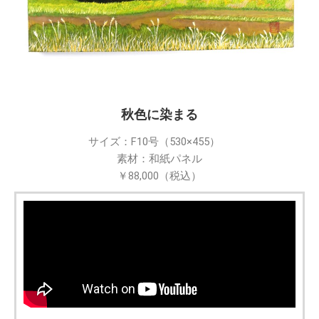
秋色に染まる
サイズ：F10号（530×455）
素材：和紙パネル
￥88,000（税込）