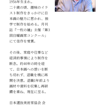
1956年生まれ。
二十歳の頃、趣味のイラ
スト制作をきっかけに日
本画の魅力に惹かれ、独
学で制作を始める。月刊
誌『一枚の繪』主催「第3
回日曜画家コンクール」
にて佳作を受賞。
その後、家庭や仕事など
経済的事情により制作を
断念。約40年の時を経
て、日本画への想いを断
ち切れず、退職を機に再
開を決意。退職1年前より
画材や資料を収集し再研
鑽を重ね、現在に至る。
日本選抜美術家協会 会