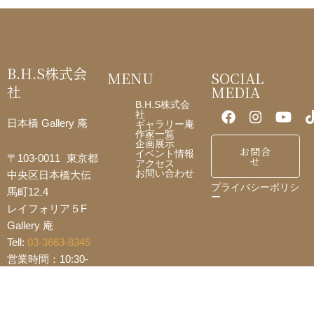
b
o
o
B.H.S株式会
MENU
SOCIAL
k
社
MEDIA
B.H.S株式会
社
日本橋 Gallery 庵
ギャラリー庵
作家一覧
企画展示
お問合
イベント情報
〒103-0011 東京都
せ
アクセス
お問い合わせ
中央区日本橋大伝
プライバシーポリシ
馬町12₋4
ー
レイフォリア５F
Gallery 庵
Tell:
03-3663-8345
営業時間：10:30-
18:00
定休日：不定休
E-mail:
iori@b-h-