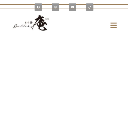
内
F
I
Y
T
a
n
o
i
容
c
s
u
k
e
t
t
t
を
b
a
u
o
o
g
b
k
メ
o
r
e
ス
k
a
ニ
m
キ
ュ
ッ
ー
プ