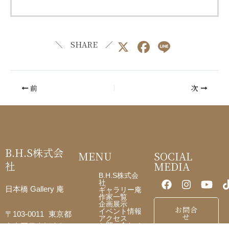
X
F
Li
＼ SHARE ／
a
n
c
e
前
次
e
b
o
o
B.H.S株式会
MENU
SOCIAL
k
社
MEDIA
B.H.S株式会
社
日本橋 Gallery 庵
ギャラリー庵
作家一覧
企画展示
お問合
イベント情報
〒103-0011 東京都
せ
アクセス
お問い合わせ
中央区日本橋大伝