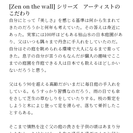
[Zen on the wall] シリーズ アーティストの
こだわり
自分にとって『美しさ』を感じる基準は何から生まれて
きたのだろうかと何年も考えていた。その答えは身近に
あった。実家には100坪ほどもある枯山水の日本庭園があ
り、父はいつも隅々まで丹念に手入れをしていたのだ。
自分はその庭を眺められる環境で大人になるまで育って
きた。息子の自分が言うのもなんだが個人の趣味でここ
までの庭園を作庭できる人は日本でも数えるほどしかい
ないだろうと思う。
父はもう90を超える高齢だがいまだに毎日庭の手入れを
している。もうすっかり習慣なのだろう、雨の日でも傘
をさして芝生の草むしりをしていたりする。枝の剪定を
しようと木によじ登って足を滑らせ、落ちて骨折したこ
とすらある。
そこまで情熱を注ぐ父の庭の良さを子供の頃はあまり分