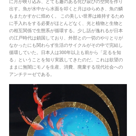
に月が映り込み、とても趣のある侘び寂びの空間を作り
出す。魚が水中から水面を叩くと月はゆらめき、魚の鱗
もまたかすかに煌めく。 この美しい世界は維持するため
に手入れをする必要がほとんどなく、光と植物と生物と
の相互関係で生態系が循環する。少し話が逸れるが日本
の江戸時代は鎖国しており、外部との一切のやりとりが
なかったにも関わらず生活のサイクルがその中で完結し
循環していた。日本人は300年以上も前から「足るを知
る」ということを知り実践してきたのだ。これは欲望の
ままに無闇にモノを生産、消費、廃棄する現代社会への
アンチテーゼである。