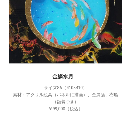
金鱗水月
サイズS6（410×410）
素材：アクリル絵具（パネルに描画）、金属箔、樹脂
（額装つき）
￥99,000（税込）