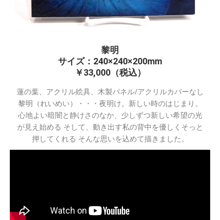
黎明
サイズ：240×240×200mm
￥33,000（税込）
蓮の葉、アクリル絵具、木製パネル/アクリルカバーなし
黎明（れいめい）・・・夜明け。新しい時のはじまり。
心地よい暗闇と静けさのなか、少しずつ新しい希望の光
が見え始める そして、動き出す私の背中を優しくそっと
押してくれる そんな思いを込めて描きました。