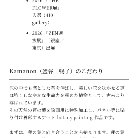
2026 「THE
FLOWER展」
入選（
410
gallery
）
2026 「ZEN選
抜展」（銀座／
東京）出展
Kamanon（釜谷 暢子）のこだわり
泥の中でも凛とした茎を伸ばし、美しい花を咲かせる蓮
は強くしなやかな生命力を秘めた植物として、古来より
尊ばれています。
その天然の蓮の葉を絵画用に特殊加工し、パネル等に貼
り付け着彩するアート-botany painting-作品です。
まずは、蓮の葉と向き合うことから始まります。蓮の葉