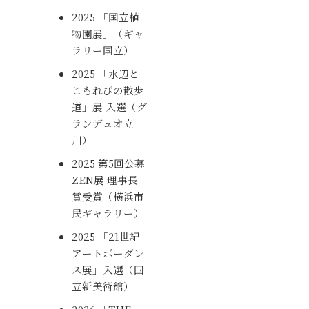
2025 「国立植
物園展」（
ギャ
ラリー国立
）
2025 「水辺と
こもれびの散歩
道」展 入選（
グ
ランデュオ立
川
）
2025 第5回公募
ZEN展 理事長
賞受賞（
横浜市
民ギャラリー
）
2025 「21世紀
アートボーダレ
ス展」入選（
国
立新美術館
）