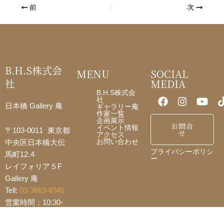
前
次
e
b
o
o
B.H.S株式会
MENU
SOCIAL
k
社
MEDIA
B.H.S株式会
社
日本橋 Gallery 庵
ギャラリー庵
作家一覧
企画展示
お問合
イベント情報
〒103-0011 東京都
せ
アクセス
お問い合わせ
中央区日本橋大伝
プライバシーポリシ
馬町12₋4
ー
レイフォリア５F
Gallery 庵
Tell:
03-3663-8345
営業時間：10:30-
18:00