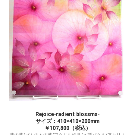
Rejoice-radient blossms-
サイズ：410×410×200mm
￥107,800（税込）