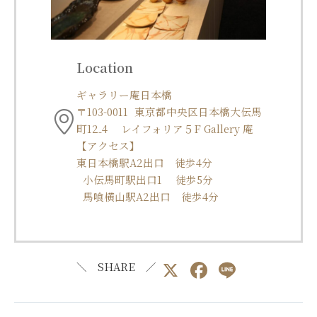
Location
ギャラリー庵日本橋
〒103-0011 東京都中央区日本橋大伝馬
町12₋4 レイフォリア５F Gallery 庵
【アクセス】
東日本橋駅A2出口 徒歩4分
小伝馬町駅出口1 徒歩5分
馬喰横山駅A2出口 徒歩4分
X
F
Li
＼ SHARE ／
a
n
c
e