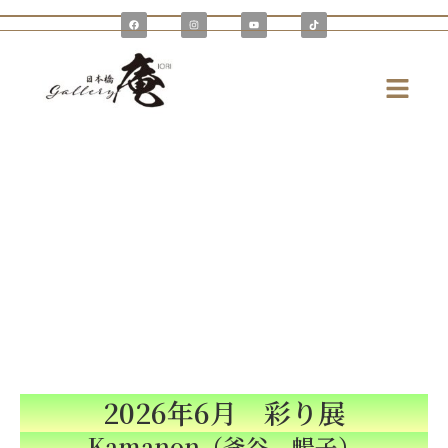
内
F
I
Y
T
a
n
o
i
容
c
s
u
k
e
t
t
t
を
b
a
u
o
o
g
b
k
メ
o
r
e
ス
k
a
ニ
m
キ
ュ
ッ
ー
プ
2026年6月 彩り展
Kamanon（釜谷 暢子）