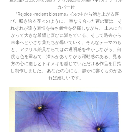
蓮の葉/ゴムの木の葉/アクリル絵具/木製パネル/アクリル
カバー付
『Rejoice -radient blossms』心の中から湧き上がる喜
び、咲き誇る花々のように。 重なり合った蓮の葉は、そ
れぞれが違う表情を持ち個性を発揮しながら、 未来に向
かって大きな希望と喜びに満ちている、そして過去から
未来へと小さな葉たちが導いていく、そんなテーマのも
と、アクリル絵具ならではの透明感を生かしながら、何
度も色を重ねて、深みがありながら躍動感のある、見る
方の心に癒しとトキメキを感じていただける作品を目指
し制作しました。 あなたの心にも、静かに響くものがあ
れば嬉しいです。