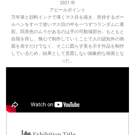
2021 年
アピールポイント
万年筆と顔料インクで薄くマス目を描き、所持するボー
ルペンをすべて使いマス目の中を一つずつランダムに着
彩。同系色のムラがあるのは手の可動域部分。もともと
自我を排し、無心で制作していくことで人の認知外の画
面を表すだけでなく、そこに図らず美を示す作品を制作
しているため、結果として意図しない抽象的な画面とな
った。
Exhibition Title