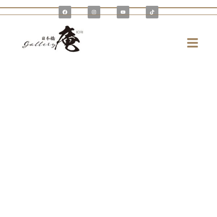
内
F
I
Y
T
a
n
o
i
容
c
s
u
k
e
t
t
t
を
b
a
u
o
o
g
b
k
メ
o
r
e
ス
k
a
ニ
m
キ
ュ
ッ
ー
プ