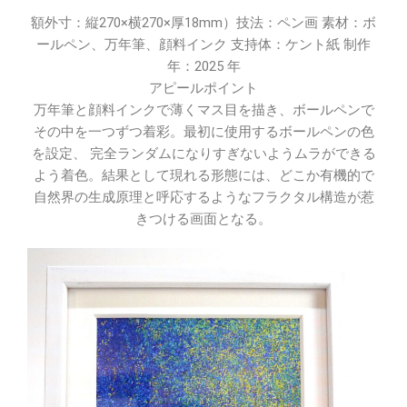
額外寸：縦270×横270×厚18mm）技法：ペン画 素材：ボ
ールペン、万年筆、顔料インク 支持体：ケント紙 制作
年：2025 年
アピールポイント
万年筆と顔料インクで薄くマス目を描き、ボールペンで
その中を一つずつ着彩。最初に使用するボールペンの色
を設定、 完全ランダムになりすぎないようムラができる
よう着色。結果として現れる形態には、どこか有機的で
自然界の生成原理と呼応するようなフラクタル構造が惹
きつける画面となる。