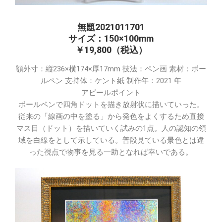
無題2021011701
サイズ：150×100mm
￥19,800（税込）
額外寸：縦236×横174×厚17mm 技法：ペン画 素材：ボー
ルペン 支持体：ケント紙 制作年：2021 年
アピールポイント
ボールペンで四角ドットを描き放射状に描いていった。
従来の「線画の中を塗る」から発色をよくするため直接
マス目（ドット）を描いていく試みの1点。人の認知の領
域を白線をとして示している。普段見ている景色とは違
った視点で物事を見る一助となれば幸いである。