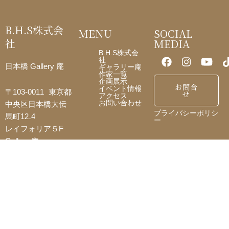
o
o
B.H.S株式会
MENU
SOCIAL
k
社
MEDIA
B.H.S株式会
社
日本橋 Gallery 庵
ギャラリー庵
作家一覧
企画展示
お問合
イベント情報
〒103-0011 東京都
せ
アクセス
お問い合わせ
中央区日本橋大伝
プライバシーポリシ
馬町12₋4
ー
レイフォリア５F
Gallery 庵
Tell:
03-3663-8345
営業時間：10:30-
18:00
定休日：不定休
E-mail:
iori@b-h-
s.site