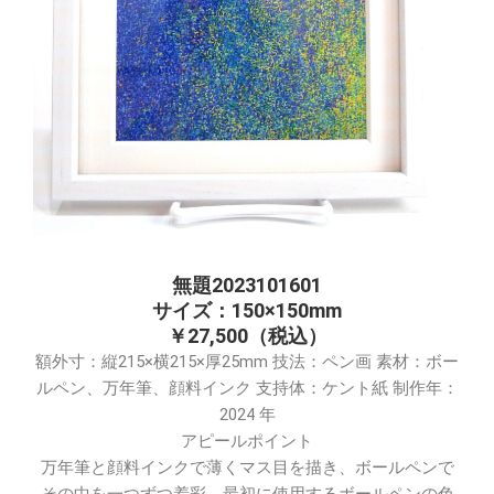
無題2023101601
サイズ：150×150mm
￥27,500（税込）
額外寸：縦215×横215×厚25mm 技法：ペン画 素材：ボー
ルペン、万年筆、顔料インク 支持体：ケント紙 制作年：
2024 年
アピールポイント
万年筆と顔料インクで薄くマス目を描き、ボールペンで
その中を一つずつ着彩。最初に使用するボールペンの色