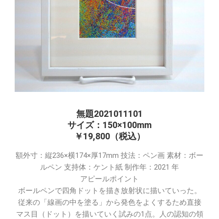
無題2021011101
サイズ：150×100mm
￥19,800（税込）
額外寸：縦236×横174×厚17mm 技法：ペン画 素材：ボー
ルペン 支持体：ケント紙 制作年：2021 年
アピールポイント
ボールペンで四角ドットを描き放射状に描いていった。
従来の「線画の中を塗る」から発色をよくするため直接
マス目（ドット）を描いていく試みの1点。人の認知の領