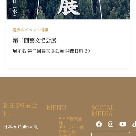
過去のイベント情報
第二回藝文協会展
展示名 第二回藝文協会展 開催日時 20
B.H.S株式会
MENU
SOCIAL
社
MEDIA
B.H.S株式会
社
日本橋 Gallery 庵
ギャラリー庵
作家一覧
企画展示