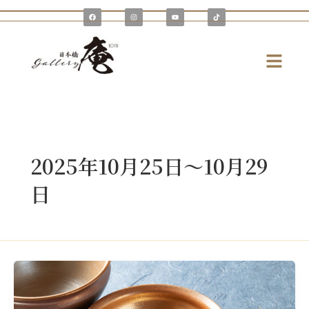
内
F
I
Y
T
a
n
o
i
容
c
s
u
k
e
t
t
t
を
b
a
u
o
o
g
b
k
メ
o
r
e
ス
k
a
ニ
m
キ
ュ
ッ
ー
プ
2025年10月25日～10月29
日