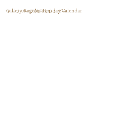
Gallery Regular Holiday Calendar
ギャラリー定休日カレンダー