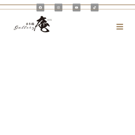
内
F
I
Y
T
a
n
o
i
容
c
s
u
k
e
t
t
t
を
b
a
u
o
o
g
b
k
メ
o
r
e
ス
k
a
ニ
m
キ
ュ
ッ
ー
プ