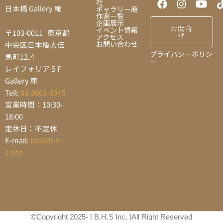
社
日本橋 Gallery 庵
ギャラリー庵
作家一覧
企画展示
お問合
イベント情報
〒103-0011 東京都
せ
アクセス
お問い合わせ
中央区日本橋大伝
プライバシーポリシ
馬町12₋4
ー
レイフォリア５F
Gallery 庵
Tell:
03-3663-8345
営業時間：10:30-
18:00
定休日：不定休
E-mail:
iori@b-h-
s.site
©Copyright 2025- | B.H.S Inc. |All Right Reserved