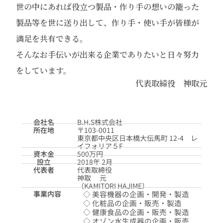
世の中にあれば役立つ製品・作り手の想いの籠った
製品等を世に送り出して、作り手・使い手が皆様が
満足を共有できる。
そんなお手伝いが出来る企業でありたいと日々努力
をしています。
代表取締役 神取元
会社名
B.H.S株式会社
所在地
〒103-0011
東京都中央区日本橋大伝馬町 12-4 レ
イフォリア５F
資本金
500万円
設立
2018年 2月
代表者
代表取締役
神取 元
（KAMITORI HAJIME）
事業内容
◇ 美容機器の企画・開発・製造
◇ 化粧品の企画・販売・製造
◇ 健康食品の企画・販売・製造
◇ オゾン水生成器の企画・販売