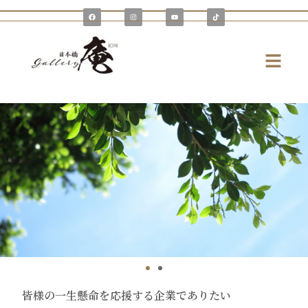
内
F
I
Y
T
a
n
o
i
容
c
s
u
k
e
t
t
t
を
b
a
u
o
o
g
b
k
メ
o
r
e
ス
k
a
ニ
m
キ
ュ
ッ
ー
プ
皆様の一生懸命を応援する企業でありたい